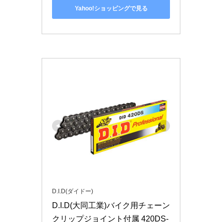
Yahoo!ショッピングで見る
D.I.D(ダイドー)
D.I.D(大同工業)バイク用チェーン 
クリップジョイント付属 420DS-