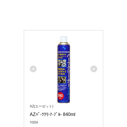
AZ(エーゼット)
AZﾊﾟ-ﾂｸﾘ-ﾅ-ﾌﾞﾙ- 840ml
Y004