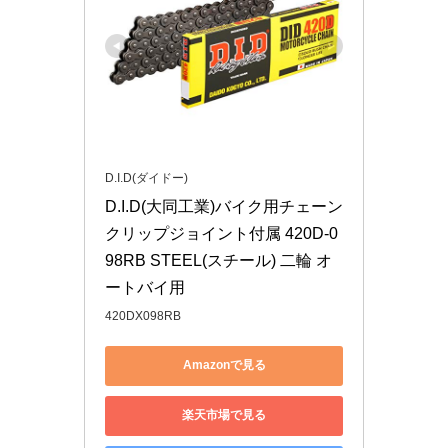
D.I.D(ダイドー)
D.I.D(大同工業)バイク用チェーン 
クリップジョイント付属 420D-0
98RB STEEL(スチール) 二輪 オ
ートバイ用
420DX098RB
Amazonで見る
楽天市場で見る