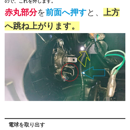
ので、これを外します。
赤丸部分
を
前面へ押す
と、
上方
へ跳ね上がります。
電球を取り出す